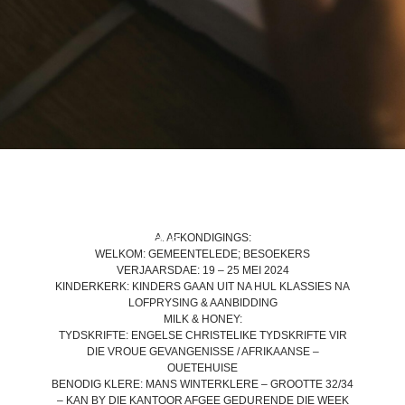
A. AFKONDIGINGS:
BACK TO LATEST NEWS
WELKOM:
GEMEENTELEDE; BESOEKERS
VERJAARSDAE:
19 – 25 MEI 2024
KINDERKERK:
KINDERS GAAN UIT NA HUL KLASSIES NA
LOFPRYSING & AANBIDDING
MILK & HONEY:
TYDSKRIFTE:
ENGELSE CHRISTELIKE TYDSKRIFTE VIR
DIE VROUE GEVANGENISSE / AFRIKAANSE –
OUETEHUISE
BENODIG KLERE:
MANS WINTERKLERE – GROOTTE 32/34
– KAN BY DIE KANTOOR AFGEE GEDURENDE DIE WEEK