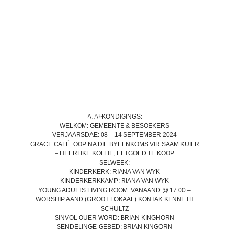
BACK TO LATEST NEWS
A. AFKONDIGINGS:
WELKOM:
GEMEENTE & BESOEKERS
VERJAARSDAE:
08 – 14 SEPTEMBER 2024
GRACE CAFÉ:
OOP NA DIE BYEENKOMS VIR SAAM KUIER
– HEERLIKE KOFFIE, EETGOED TE KOOP
SELWEEK:
KINDERKERK:
RIANA VAN WYK
KINDERKERKKAMP:
RIANA VAN WYK
YOUNG ADULTS LIVING ROOM
: VANAAND @ 17:00 –
WORSHIP AAND (GROOT LOKAAL) KONTAK KENNETH
SCHULTZ
SINVOL OUER WORD:
BRIAN KINGHORN
SENDELINGE-GEBED:
BRIAN KINGORN