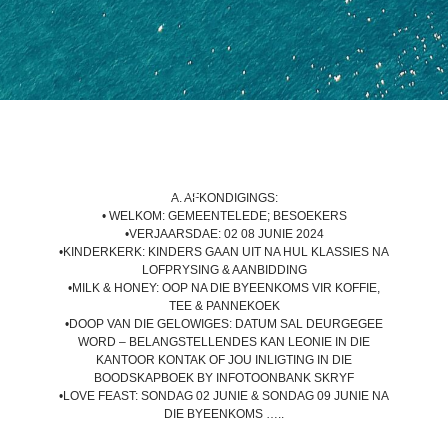
BACK TO LATEST NEWS
A. AFKONDIGINGS:
• WELKOM: GEMEENTELEDE; BESOEKERS
•VERJAARSDAE: 02 08 JUNIE 2024
•KINDERKERK: KINDERS GAAN UIT NA HUL KLASSIES NA
LOFPRYSING & AANBIDDING
•MILK & HONEY: OOP NA DIE BYEENKOMS VIR KOFFIE,
TEE & PANNEKOEK
•DOOP VAN DIE GELOWIGES: DATUM SAL DEURGEGEE
WORD – BELANGSTELLENDES KAN LEONIE IN DIE
KANTOOR KONTAK OF JOU INLIGTING IN DIE
BOODSKAPBOEK BY INFOTOONBANK SKRYF
•LOVE FEAST: SONDAG 02 JUNIE & SONDAG 09 JUNIE NA
DIE BYEENKOMS …..